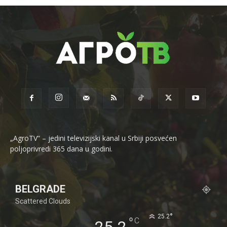
„AgroTV“ – jedini televizijski kanal u Srbiji posvećen
poljoprivredi 365 dana u godini.
BELGRADE
Scattered Clouds
°
25.2
°
C