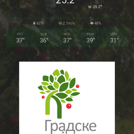
25.2
°
25.2
62%
2.7m/s
48%
PET
SUB
NED
PON
UTO
37
°
36
°
37
°
39
°
31
°