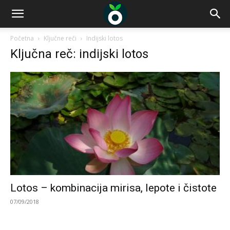
Početna
Ključne reči
Indijski lotos
Ključna reč: indijski lotos
Lotos – kombinacija mirisa, lepote i čistote
07/09/2018