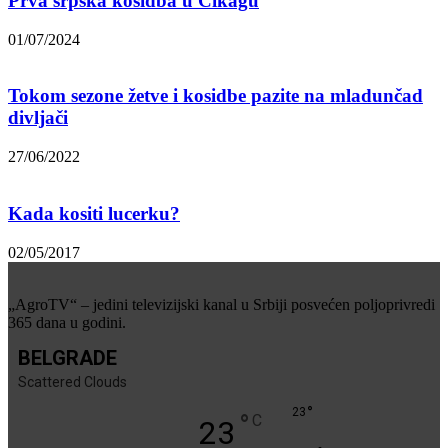
Prva srpska kosidba u Čikagu
01/07/2024
Tokom sezone žetve i kosidbe pazite na mladunčad
divljači
27/06/2022
Kada kositi lucerku?
02/05/2017
„AgroTV“ – jedini televizijski kanal u Srbiji posvećen poljoprivredi
365 dana u godini.
BELGRADE
Scattered Clouds
°
23
°
C
23