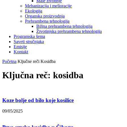
Male životinje
Mehanizacija i melioracije
Ekologija
Organska proizvodnja
Prehrambena tehnologija
Biljna prehrambena tehnologija
Životinjska prehrambena tehnologija
Programska šema
Saveti stručnjaka
Emisije
Kontakt
Početna
Ključne reči
Kosidba
Ključna reč: kosidba
Koze bolje od bilo koje kosilice
09/05/2025