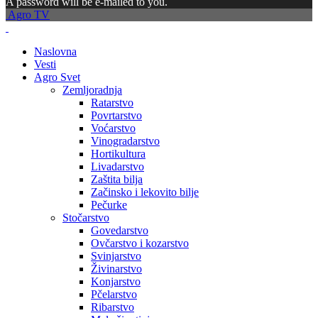
A password will be e-mailed to you.
Agro TV
Naslovna
Vesti
Agro Svet
Zemljoradnja
Ratarstvo
Povrtarstvo
Voćarstvo
Vinogradarstvo
Hortikultura
Livadarstvo
Zaštita bilja
Začinsko i lekovito bilje
Pečurke
Stočarstvo
Govedarstvo
Ovčarstvo i kozarstvo
Svinjarstvo
Živinarstvo
Konjarstvo
Pčelarstvo
Ribarstvo