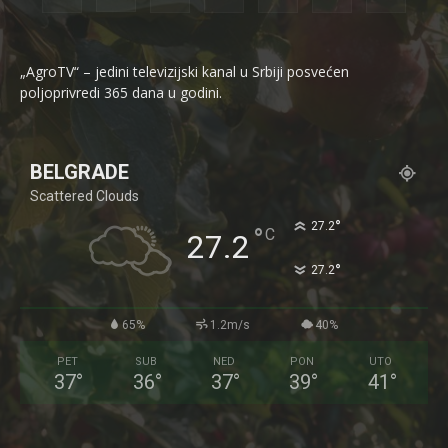
„AgroTV“ – jedini televizijski kanal u Srbiji posvećen
poljoprivredi 365 dana u godini.
BELGRADE
Scattered Clouds
°
27.2
°
C
27.2
°
27.2
65%
1.2m/s
40%
PET
SUB
NED
PON
UTO
37
°
36
°
37
°
39
°
41
°