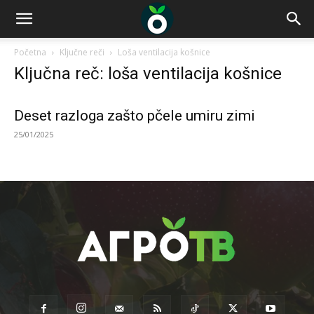
Početna
Ključne reči
Loša ventilacija košnice
Ključna reč: loša ventilacija košnice
Deset razloga zašto pčele umiru zimi
25/01/2025