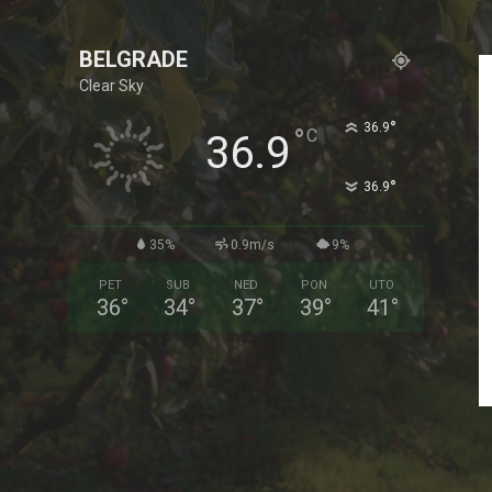
BELGRADE
Clear Sky
°
36.9
°
C
36.9
°
36.9
35%
0.9m/s
9%
PET
SUB
NED
PON
UTO
36
°
34
°
37
°
39
°
41
°