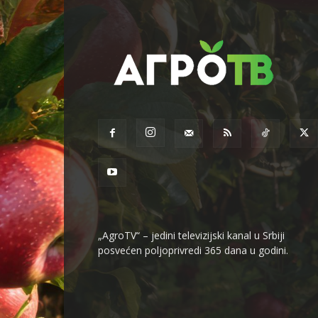
„AgroTV“ – jedini televizijski kanal u Srbiji
posvećen poljoprivredi 365 dana u godini.