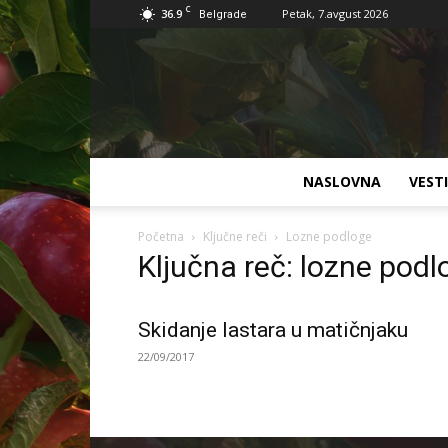
C
36.9
Petak, 7.avgust 2026
Belgrade
NASLOVNA
VESTI
Početna
Ključne reči
Lozne podloge
Ključna reč: lozne podl
Skidanje lastara u matičnjaku
22/09/2017