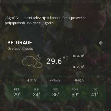
„AgroTV“ – jedini televizijski kanal u Srbiji posvećen
poljoprivredi 365 dana u godini.
BELGRADE
Overcast Clouds
°
30.8
°
C
29.6
°
29.6
51%
5m/s
92%
PET
SUB
NED
PON
UTO
29
°
34
°
36
°
39
°
41
°