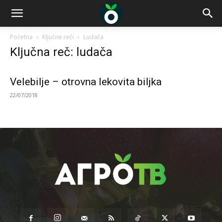
Početna
Ključne reči
Ludača
Ključna reč: ludača
Velebilje – otrovna lekovita biljka
22/07/2018