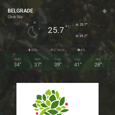
BELGRADE
Clear Sky
°
25.7
°
C
25.7
°
25.2
60%
2.7m/s
6%
SUB
NED
PON
UTO
SRE
34
°
37
°
39
°
41
°
28
°