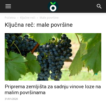
Početna
Ključne reči
Male površine
Ključna reč: male površine
Priprema zemljišta za sadnju vinove loze na
malim površinama
31/01/2020