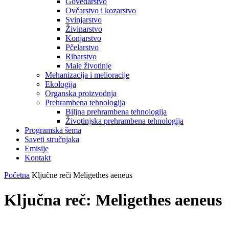
Govedarstvo
Ovčarstvo i kozarstvo
Svinjarstvo
Živinarstvo
Konjarstvo
Pčelarstvo
Ribarstvo
Male životinje
Mehanizacija i melioracije
Ekologija
Organska proizvodnja
Prehrambena tehnologija
Biljna prehrambena tehnologija
Životinjska prehrambena tehnologija
Programska šema
Saveti stručnjaka
Emisije
Kontakt
Početna
Ključne reči
Meligethes aeneus
Ključna reč: Meligethes aeneus