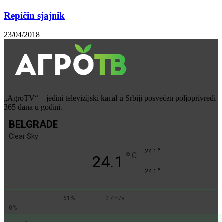
Repičin sjajnik
23/04/2018
„AgroTV“ – jedini televizijski kanal u Srbiji posvećen poljoprivredi
365 dana u godini.
BELGRADE
Clear Sky
°
24.1
°
C
24.1
°
24.1
61%
2.7m/s
0%