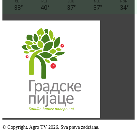
ČET
PET
SUB
NED
PON
38
°
40
°
37
°
37
°
34
°
© Copyright. Agro TV 2026. Sva prava zadržana.