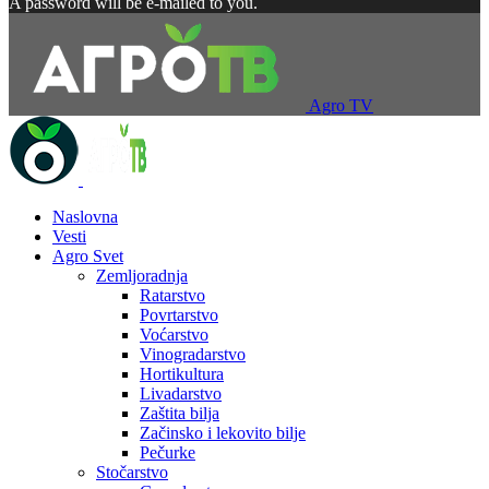
A password will be e-mailed to you.
Agro TV
Naslovna
Vesti
Agro Svet
Zemljoradnja
Ratarstvo
Povrtarstvo
Voćarstvo
Vinogradarstvo
Hortikultura
Livadarstvo
Zaštita bilja
Začinsko i lekovito bilje
Pečurke
Stočarstvo