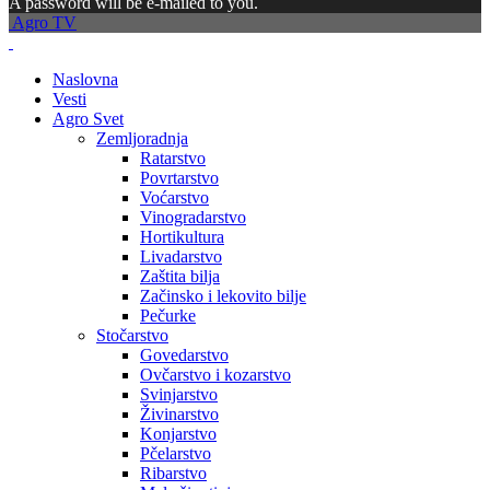
A password will be e-mailed to you.
Agro TV
Naslovna
Vesti
Agro Svet
Zemljoradnja
Ratarstvo
Povrtarstvo
Voćarstvo
Vinogradarstvo
Hortikultura
Livadarstvo
Zaštita bilja
Začinsko i lekovito bilje
Pečurke
Stočarstvo
Govedarstvo
Ovčarstvo i kozarstvo
Svinjarstvo
Živinarstvo
Konjarstvo
Pčelarstvo
Ribarstvo