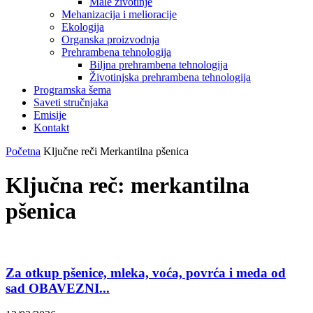
Male životinje
Mehanizacija i melioracije
Ekologija
Organska proizvodnja
Prehrambena tehnologija
Biljna prehrambena tehnologija
Životinjska prehrambena tehnologija
Programska šema
Saveti stručnjaka
Emisije
Kontakt
Početna
Ključne reči
Merkantilna pšenica
Ključna reč: merkantilna
pšenica
Za otkup pšenice, mleka, voća, povrća i meda od
sad OBAVEZNI...