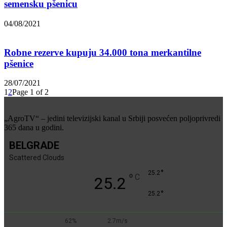
semensku pšenicu
04/08/2021
Robne rezerve kupuju 34.000 tona merkantilne
pšenice
28/07/2021
1
2
Page 1 of 2
„AgroTV“ – jedini televizijski kanal u Srbiji posvećen poljoprivredi
365 dana u godini.
BELGRADE
Scattered Clouds
°
25.2
°
C
25.2
°
25.2
62%
2.7m/s