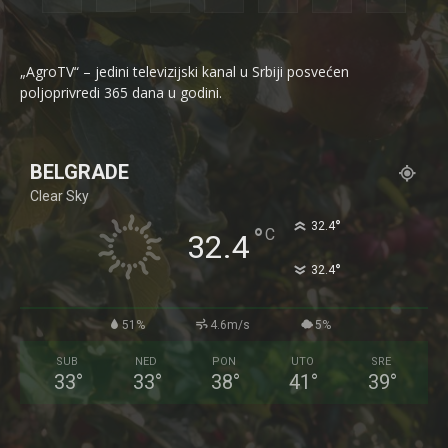
„AgroTV“ – jedini televizijski kanal u Srbiji posvećen
poljoprivredi 365 dana u godini.
BELGRADE
Clear Sky
°
32.4
°
C
32.4
°
32.4
51%
4.6m/s
5%
SUB
NED
PON
UTO
SRE
33
°
33
°
38
°
41
°
39
°