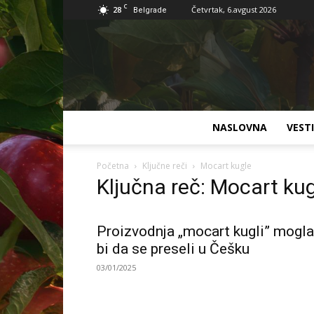
C
28
Četvrtak, 6.avgust 2026
Belgrade
NASLOVNA
VESTI
Početna
Ključne reči
Mocart kugle
Ključna reč: Mocart ku
Proizvodnja „mocart kugli” mogla
bi da se preseli u Češku
03/01/2025