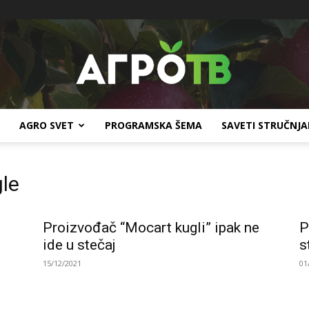
AGRO SVET
PROGRAMSKA ŠEMA
SAVETI STRUČNJ
Agro
gle
Proizvođač “Mocart kugli” ipak ne
P
TV
ide u stečaj
s
15/12/2021
01