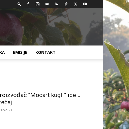
AKA
EMISIJE
KONTAKT
roizvođač “Mocart kugli” ide u
tečaj
/12/2021