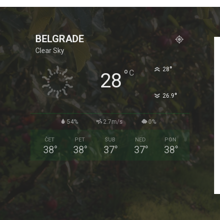
BELGRADE
Clear Sky
°
28
°
C
28
°
26.9
54%
2.7m/s
0%
ČET
PET
SUB
NED
PON
38
°
38
°
37
°
37
°
38
°