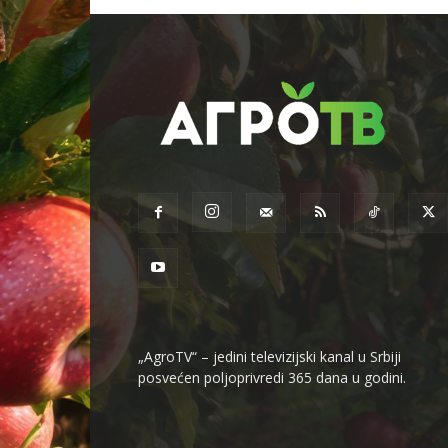
„AgroTV“ – jedini televizijski kanal u Srbiji
posvećen poljoprivredi 365 dana u godini.