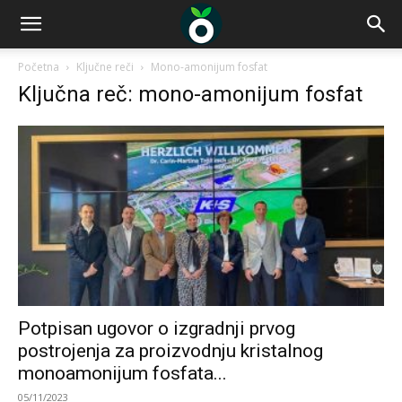
Početna
Ključne reči
Mono-amonijum fosfat
Ključna reč: mono-amonijum fosfat
Potpisan ugovor o izgradnji prvog
postrojenja za proizvodnju kristalnog
monoamonijum fosfata...
05/11/2023