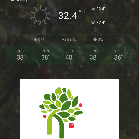
°
32.4
°
C
32.4
°
32.4
37%
3m/s
0%
NED
PON
UTO
SRE
ČET
33
°
38
°
40
°
38
°
36
°