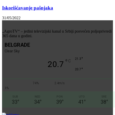
Iskorišćavanje pašnjaka
31/05/2022
„AgroTV“ – jedini televizijski kanal u Srbiji posvećen poljoprivredi
365 dana u godini.
BELGRADE
Clear Sky
°
21.3
°
C
20.7
°
20.7
74%
2.4m/s
3%
SUB
NED
PON
UTO
SRE
33
°
34
°
39
°
41
°
38
°