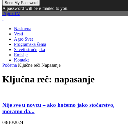
A password will be e-mailed to you.
Agro TV
Naslovna
Vesti
Agro Svet
Programska šema
Saveti stručnjaka
Emisije
Kontakt
Početna
Ključne reči
Napasanje
Ključna reč: napasanje
Nije sve u novcu – ako hoćemo jako stočarstvo,
moramo da...
08/10/2024