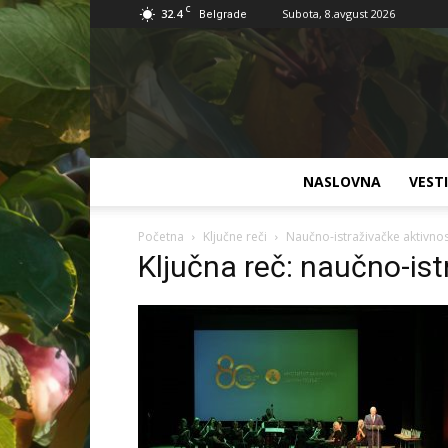
C
32.4
Subota, 8.avgust 2026
Belgrade
NASLOVNA
VESTI
Početna
Ključne reči
Naučno-istraživačke aktivnos
Ključna reč: naučno-ist