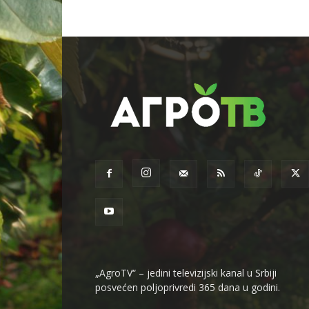
„AgroTV“ – jedini televizijski kanal u Srbiji
posvećen poljoprivredi 365 dana u godini.