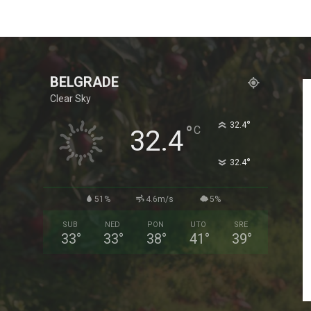
BELGRADE
Clear Sky
°
32.4
°
C
32.4
°
32.4
51%
4.6m/s
5%
SUB
NED
PON
UTO
SRE
33
°
33
°
38
°
41
°
39
°