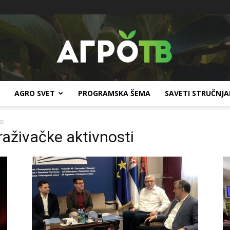
AGRO SVET
PROGRAMSKA ŠEMA
SAVETI STRUČNJ
Agro
ti
raživačke aktivnosti
TV