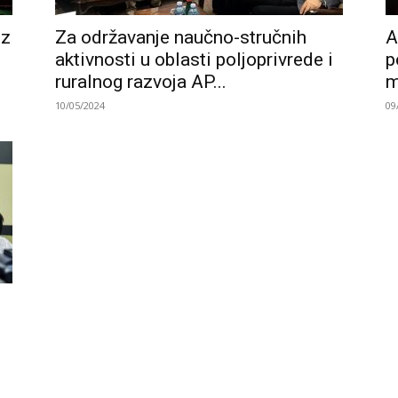
uz
Za održavanje naučno-stručnih
A
aktivnosti u oblasti poljoprivrede i
p
ruralnog razvoja AP...
m
10/05/2024
09