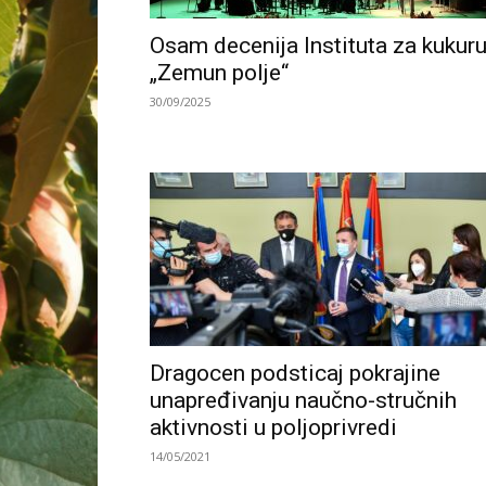
Osam decenija Instituta za kukur
„Zemun polje“
30/09/2025
Dragocen podsticaj pokrajine
unapređivanju naučno-stručnih
aktivnosti u poljoprivredi
14/05/2021