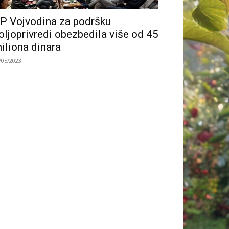
P Vojvodina za podršku
oljoprivredi obezbedila više od 45
iliona dinara
/05/2023