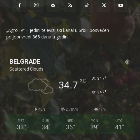
„AgroTV“ – jedini televizijski kanal u Srbiji posvećen
poljoprivredi 365 dana u godini.
BELGRADE
Scattered Clouds
°
34.7
°
C
34.7
°
34.7
40%
2.7m/s
47%
PET
SUB
NED
PON
UTO
33
°
34
°
36
°
39
°
41
°