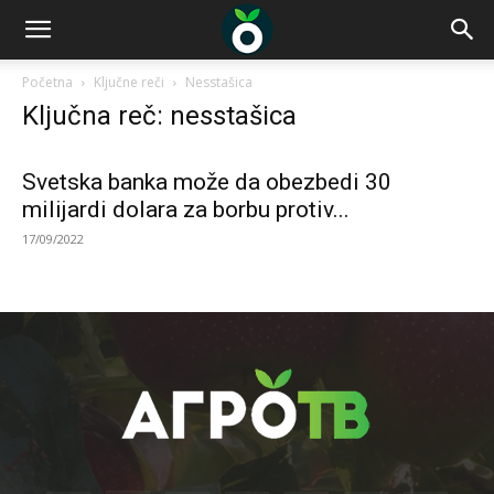
Početna
Ključne reči
Nesstašica
Ključna reč: nesstašica
Svetska banka može da obezbedi 30
milijardi dolara za borbu protiv...
17/09/2022