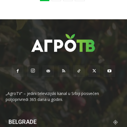
„AgroTV“ – jedini televizijski kanal u Srbiji posvećen
poljoprivredi 365 dana u godini.
BELGRADE