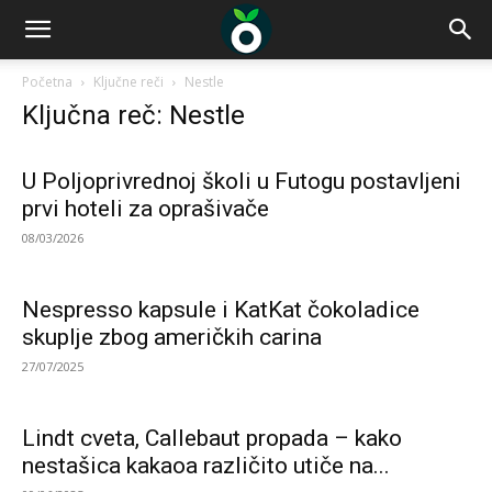
Početna
Ključne reči
Nestle
Ključna reč: Nestle
U Poljoprivrednoj školi u Futogu postavljeni
prvi hoteli za oprašivače
08/03/2026
Nespresso kapsule i KatKat čokoladice
skuplje zbog američkih carina
27/07/2025
Lindt cveta, Callebaut propada – kako
nestašica kakaoa različito utiče na...