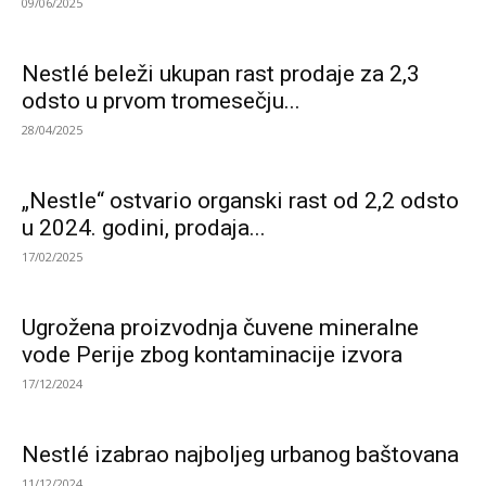
09/06/2025
Nestlé beleži ukupan rast prodaje za 2,3
odsto u prvom tromesečju...
28/04/2025
„Nestle“ ostvario organski rast od 2,2 odsto
u 2024. godini, prodaja...
17/02/2025
Ugrožena proizvodnja čuvene mineralne
vode Perije zbog kontaminacije izvora
17/12/2024
Nestlé izabrao najboljeg urbanog baštovana
11/12/2024