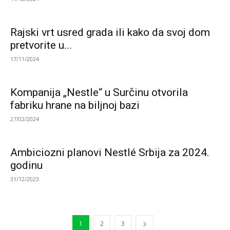
Rajski vrt usred grada ili kako da svoj dom
pretvorite u...
17/11/2024
Kompanija „Nestle“ u Surčinu otvorila
fabriku hrane na biljnoj bazi
27/02/2024
Ambiciozni planovi Nestlé Srbija za 2024.
godinu
31/12/2023
1
2
3