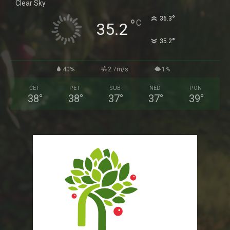
Clear Sky
°
36.3
°
C
35.2
°
35.2
40%
2.7m/s
1%
ČET
PET
SUB
NED
PON
38
°
38
°
37
°
37
°
39
°