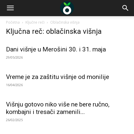
Početna
Ključne reči
Oblačinska višnja
Ključna reč: oblačinska višnja
Dani višnje u Merošini 30. i 31. maja
29/05/2026
Vreme je za zaštitu višnje od monilije
16/04/2026
Višnju gotovo niko više ne bere ručno,
kombajni i tresači zamenili...
26/02/2025