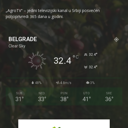
„AgroTV“ – jedini televizijski kanal u Srbiji posvećen
poljoprivredi 365 dana u godini.
BELGRADE
Clear Sky
°
32.4
°
C
32.4
°
32.4
48%
4.8m/s
3%
SUB
NED
PON
UTO
SRE
31
°
33
°
38
°
41
°
36
°