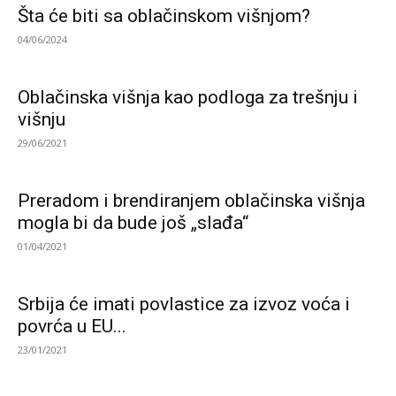
Šta će biti sa oblačinskom višnjom?
04/06/2024
Oblačinska višnja kao podloga za trešnju i
višnju
29/06/2021
Preradom i brendiranjem oblačinska višnja
mogla bi da bude još „slađa“
01/04/2021
Srbija će imati povlastice za izvoz voća i
povrća u EU...
23/01/2021