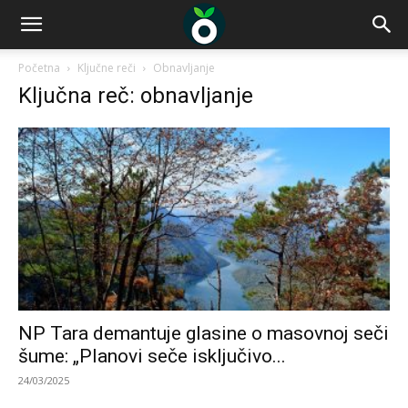
Početna
Ključne reči
Obnavljanje
Ključna reč: obnavljanje
NP Tara demantuje glasine o masovnoj seči
šume: „Planovi seče isključivo...
24/03/2025