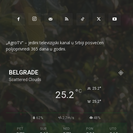
„AgroTV“ – jedini televizijski kanal u Srbiji posvećen
poljoprivredi 365 dana u godini.
BELGRADE
Scattered Clouds
°
25.2
°
C
25.2
°
25.2
62%
2.7m/s
48%
PET
SUB
NED
PON
UTO