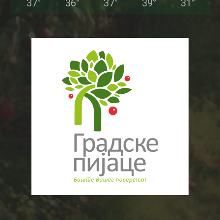
37
°
36
°
37
°
39
°
31
°