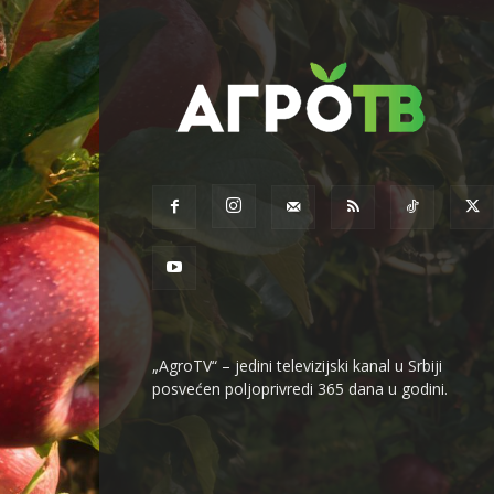
„AgroTV“ – jedini televizijski kanal u Srbiji
posvećen poljoprivredi 365 dana u godini.