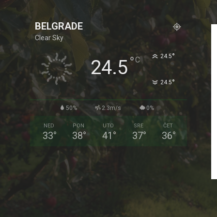
BELGRADE
Clear Sky
°
24.5
°
C
24.5
°
24.5
50%
2.3m/s
0%
NED
PON
UTO
SRE
ČET
33
°
38
°
41
°
37
°
36
°