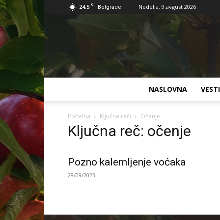
C
24.5
Nedelja, 9.avgust 2026
Belgrade
NASLOVNA
VESTI
Početna
Ključne reči
Očenje
Ključna reč: očenje
Pozno kalemljenje voćaka
28/09/2023