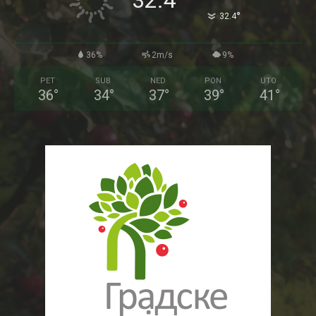
32.4
°
32.4
36%
2m/s
9%
PET
SUB
NED
PON
UTO
36
°
34
°
37
°
39
°
41
°