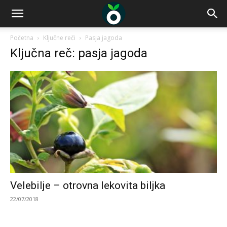
Početna
Ključne reči
Pasja jagoda
Ključna reč: pasja jagoda
Velebilje – otrovna lekovita biljka
22/07/2018