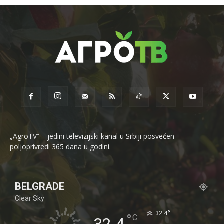
„AgroTV“ – jedini televizijski kanal u Srbiji posvećen
poljoprivredi 365 dana u godini.
BELGRADE
Clear Sky
°
32.4
°
C