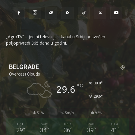
„AgroTV“ – jedini televizijski kanal u Srbiji posvećen
poljoprivredi 365 dana u godini.
BELGRADE
Overcast Clouds
°
30.8
°
C
29.6
°
29.6
51%
5m/s
92%
PET
SUB
NED
PON
UTO
29
°
34
°
36
°
39
°
41
°