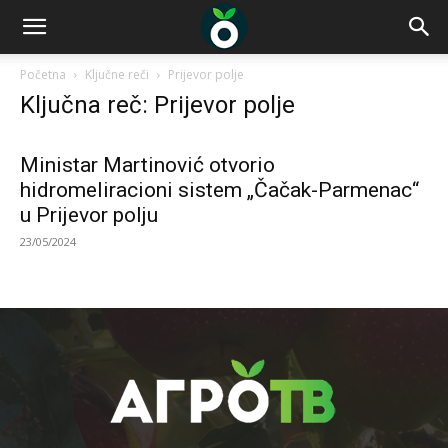
Početna
Ključne reči
Prijevor polje
Ključna reč: Prijevor polje
Ministar Martinović otvorio
hidromeliracioni sistem „Čačak-Parmenac“
u Prijevor polju
23/05/2024