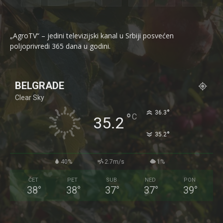
„AgroTV“ – jedini televizijski kanal u Srbiji posvećen
poljoprivredi 365 dana u godini.
BELGRADE
Clear Sky
°
36.3
°
C
35.2
°
35.2
40%
2.7m/s
1%
ČET
PET
SUB
NED
PON
38
°
38
°
37
°
37
°
39
°