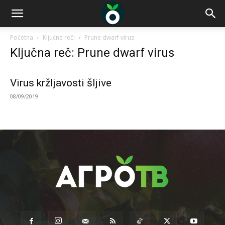
Početna
Ključne reči
Prune dwarf virus
Ključna reč: Prune dwarf virus
Virus kržljavosti šljive
08/09/2019