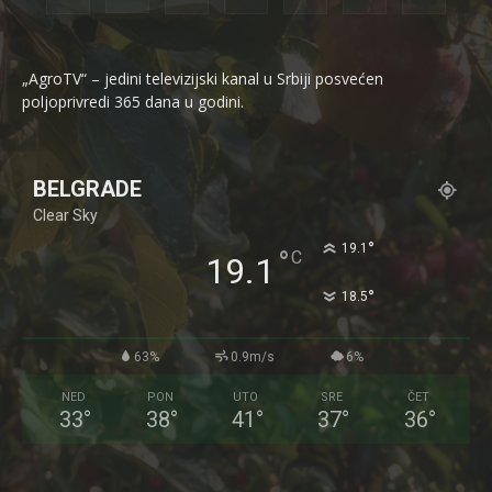
„AgroTV“ – jedini televizijski kanal u Srbiji posvećen
poljoprivredi 365 dana u godini.
BELGRADE
Clear Sky
°
19.1
°
C
19.1
°
18.5
63%
0.9m/s
6%
NED
PON
UTO
SRE
ČET
33
°
38
°
41
°
37
°
36
°