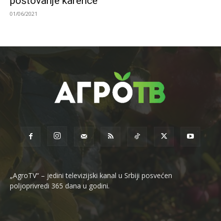
poštovanje karence
01/06/2021
„AgroTV“ – jedini televizijski kanal u Srbiji posvećen
poljoprivredi 365 dana u godini.