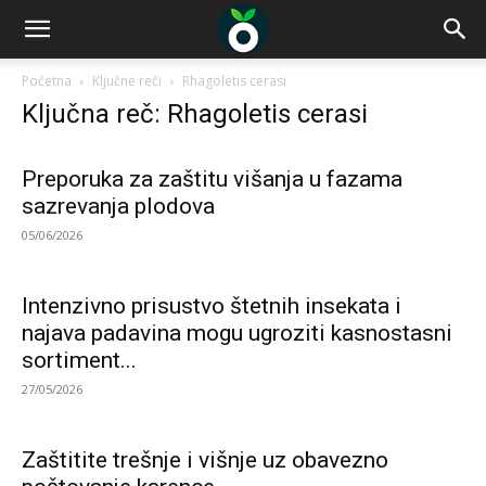
Početna
Ključne reči
Rhagoletis cerasi
Ključna reč: Rhagoletis cerasi
Preporuka za zaštitu višanja u fazama
sazrevanja plodova
05/06/2026
Intenzivno prisustvo štetnih insekata i
najava padavina mogu ugroziti kasnostasni
sortiment...
27/05/2026
Zaštitite trešnje i višnje uz obavezno