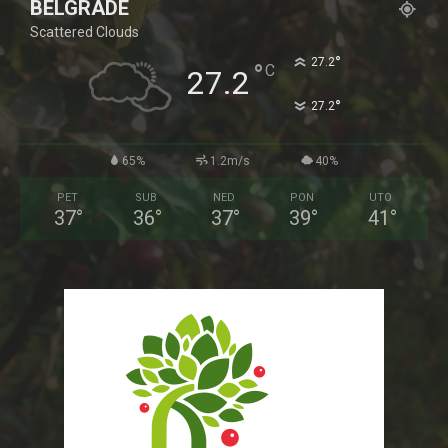
BELGRADE
Scattered Clouds
°
27.2
°
C
27.2
°
27.2
65%
1.2m/s
40%
PET
SUB
NED
PON
UTO
37
°
36
°
37
°
39
°
41
°