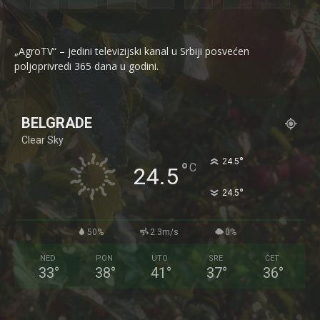
„AgroTV“ – jedini televizijski kanal u Srbiji posvećen
poljoprivredi 365 dana u godini.
BELGRADE
Clear Sky
°
24.5
°
C
24.5
°
24.5
50%
2.3m/s
0%
NED
PON
UTO
SRE
ČET
33
°
38
°
41
°
37
°
36
°