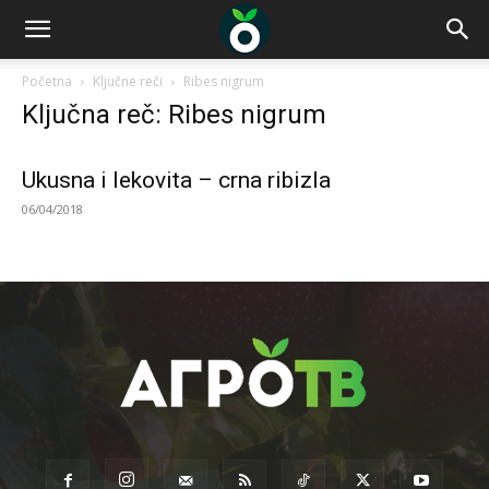
Početna
Ključne reči
Ribes nigrum
Ključna reč: Ribes nigrum
Ukusna i lekovita – crna ribizla
06/04/2018