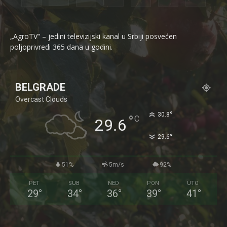
„AgroTV“ – jedini televizijski kanal u Srbiji posvećen
poljoprivredi 365 dana u godini.
BELGRADE
Overcast Clouds
°
30.8
°
C
29.6
°
29.6
51%
5m/s
92%
PET
SUB
NED
PON
UTO
29
°
34
°
36
°
39
°
41
°