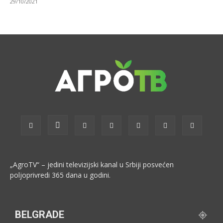
29/10/2021
„AgroTV“ – jedini televizijski kanal u Srbiji posvećen
poljoprivredi 365 dana u godini.
BELGRADE