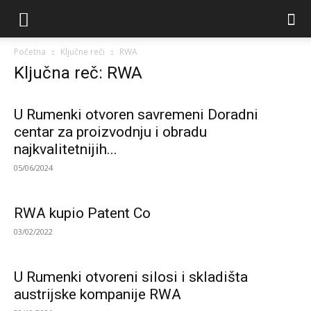
Početna
Ključne reči
RWA
Ključna reč: RWA
U Rumenki otvoren savremeni Doradni
centar za proizvodnju i obradu
najkvalitetnijih...
05/06/2024
RWA kupio Patent Co
03/02/2022
U Rumenki otvoreni silosi i skladišta
austrijske kompanije RWA