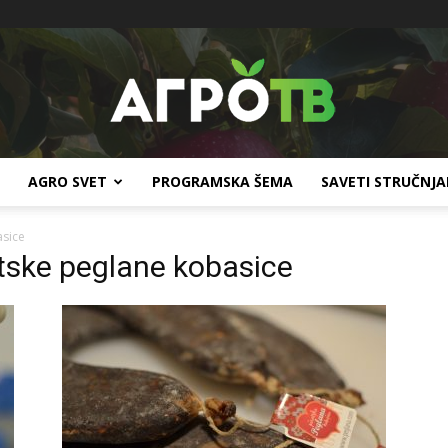
AGRO SVET
PROGRAMSKA ŠEMA
SAVETI STRUČNJ
Agro
asice
otske peglane kobasice
TV