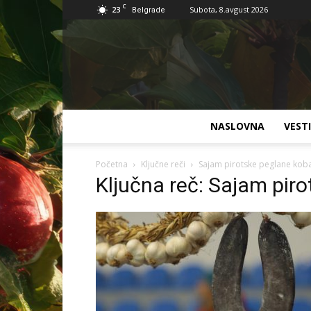
C
23
Subota, 8.avgust 2026
Belgrade
NASLOVNA
VESTI
Početna
Ključne reči
Sajam pirotske peglane kob
Ključna reč: Sajam pir