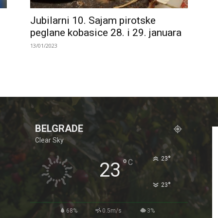
Jubilarni 10. Sajam pirotske
peglane kobasice 28. i 29. januara
13/01/2023
BELGRADE
Clear Sky
°
23
°
C
23
°
23
68%
0.5m/s
3%