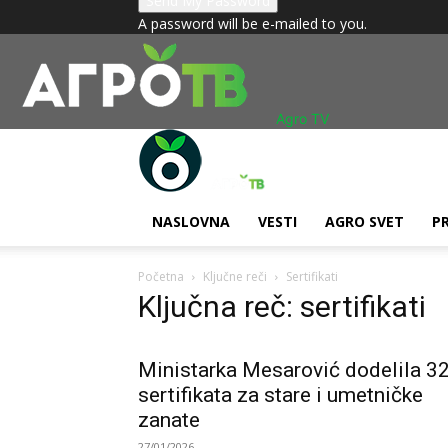
A password will be e-mailed to you.
Agro TV
NASLOVNA
VESTI
AGRO SVET
P
Početna
Ključne reči
Sertifikati
Ključna reč: sertifikati
Ministarka Mesarović dodelila 3
sertifikata za stare i umetničke
zanate
27/01/2026