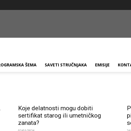
ROGRAMSKA ŠEMA
SAVETI STRUČNJAKA
EMISIJE
KONT
2
Koje delatnosti mogu dobiti
P
sertifikat starog ili umetničkog
p
zanata?
s
02/01/2026
24