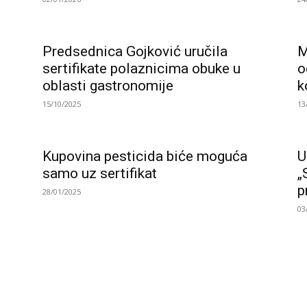
Predsednica Gojković uručila
M
sertifikate polaznicima obuke u
o
oblasti gastronomije
k
15/10/2025
13
Kupovina pesticida biće moguća
U
samo uz sertifikat
„
p
28/01/2025
03