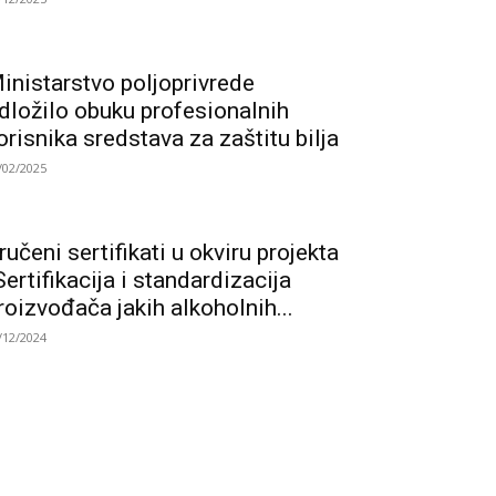
inistarstvo poljoprivrede
dložilo obuku profesionalnih
orisnika sredstava za zaštitu bilja
/02/2025
ručeni sertifikati u okviru projekta
Sertifikacija i standardizacija
roizvođača jakih alkoholnih...
/12/2024