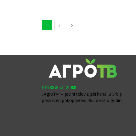
1
2
„AgroTV“ – jedini televizijski kanal u Srbiji
posvećen poljoprivredi 365 dana u godini.