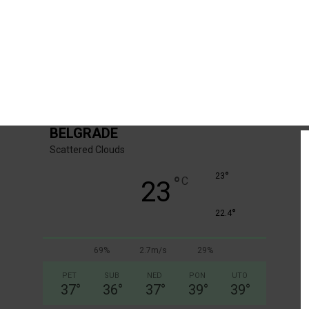
BELGRADE
Scattered Clouds
°
23
°
C
23
°
22.4
69%
2.7m/s
29%
PET
SUB
NED
PON
UTO
37
°
36
°
37
°
39
°
39
°