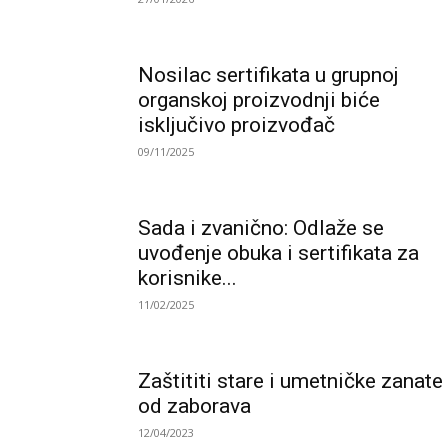
Nosilac sertifikata u grupnoj
organskoj proizvodnji biće
isključivo proizvođač
09/11/2025
Sada i zvanično: Odlaže se
uvođenje obuka i sertifikata za
korisnike...
11/02/2025
Zaštititi stare i umetničke zanate
od zaborava
12/04/2023