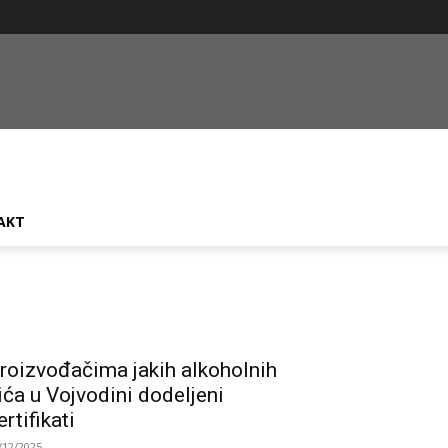
AKT
roizvođačima jakih alkoholnih
ića u Vojvodini dodeljeni
ertifikati
/12/2025