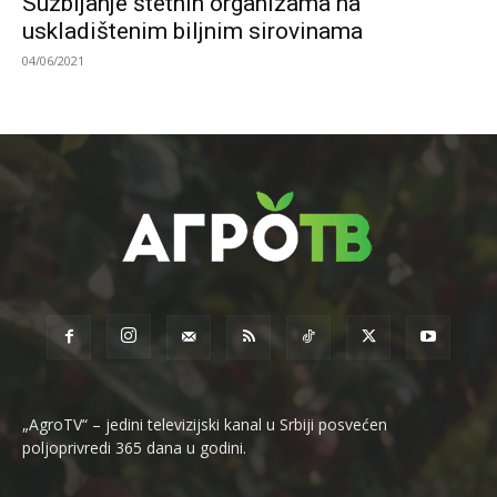
Suzbijanje štetnih organizama na
uskladištenim biljnim sirovinama
04/06/2021
„AgroTV“ – jedini televizijski kanal u Srbiji posvećen
poljoprivredi 365 dana u godini.