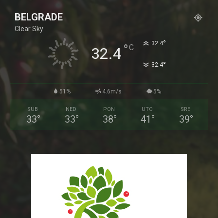
BELGRADE
Clear Sky
°
32.4
°
C
32.4
°
32.4
51%
4.6m/s
5%
SUB
NED
PON
UTO
SRE
33
°
33
°
38
°
41
°
39
°