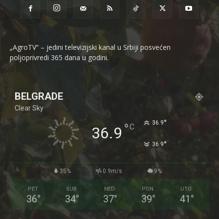
„AgroTV“ – jedini televizijski kanal u Srbiji posvećen
poljoprivredi 365 dana u godini.
BELGRADE
Clear Sky
°
36.9
°
C
36.9
°
36.9
35%
0.9m/s
9%
PET
SUB
NED
PON
UTO
36
°
34
°
37
°
39
°
41
°