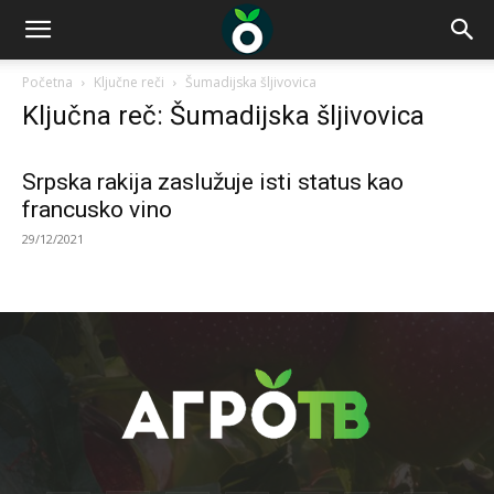
Početna
Ključne reči
Šumadijska šljivovica
Ključna reč: Šumadijska šljivovica
Srpska rakija zaslužuje isti status kao
francusko vino
29/12/2021