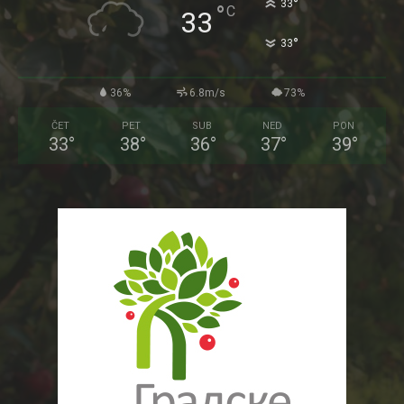
°
33
°
C
33
°
33
36%
6.8m/s
73%
ČET
PET
SUB
NED
PON
33
°
38
°
36
°
37
°
39
°