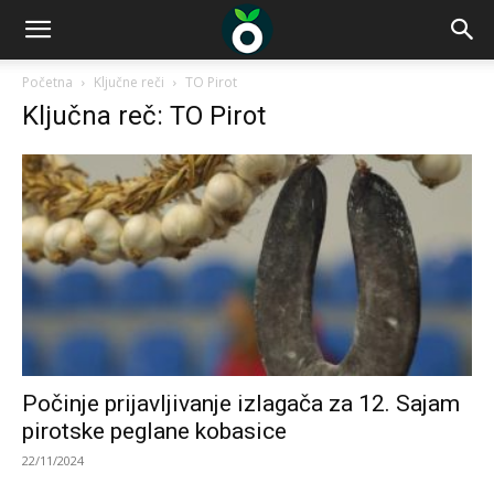
Početna
Ključne reči
TO Pirot
Ključna reč: TO Pirot
Počinje prijavljivanje izlagača za 12. Sajam
pirotske peglane kobasice
22/11/2024