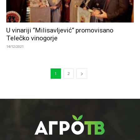
U vinariji “Milisavljević“ promovisano
Telečko vinogorje
14/12/2021
1
2