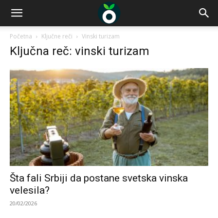
Početna
Ključne reči
Vinski turizam
Ključna reč: vinski turizam
Šta fali Srbiji da postane svetska vinska
velesila?
20/02/2026