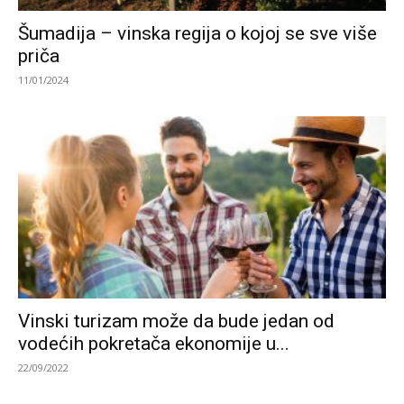
Šumadija – vinska regija o kojoj se sve više
priča
11/01/2024
Vinski turizam može da bude jedan od
vodećih pokretača ekonomije u...
22/09/2022