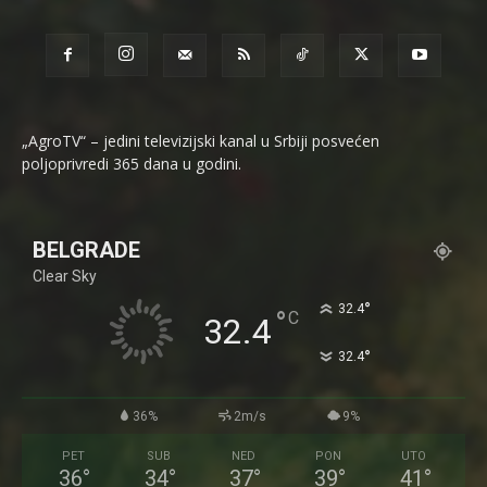
„AgroTV“ – jedini televizijski kanal u Srbiji posvećen
poljoprivredi 365 dana u godini.
BELGRADE
Clear Sky
°
32.4
°
C
32.4
°
32.4
36%
2m/s
9%
PET
SUB
NED
PON
UTO
36
°
34
°
37
°
39
°
41
°