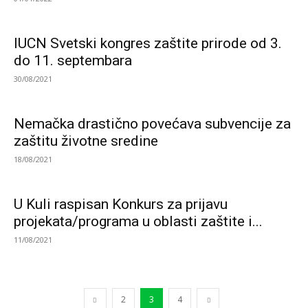
IUCN Svetski kongres zaštite prirode od 3.
do 11. septembara
30/08/2021
Nemačka drastično povećava subvencije za
zaštitu životne sredine
18/08/2021
U Kuli raspisan Konkurs za prijavu
projekata/programa u oblasti zaštite i...
11/08/2021
2
3
4