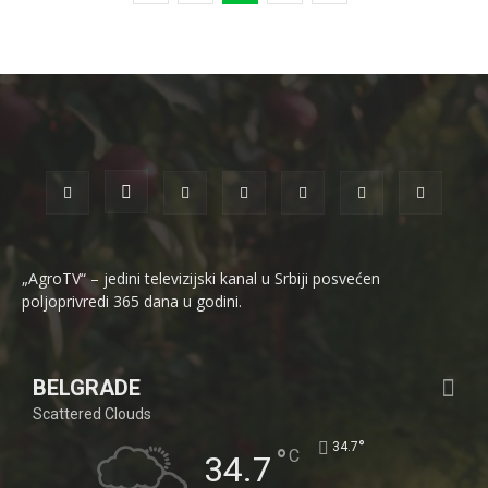
„AgroTV“ – jedini televizijski kanal u Srbiji posvećen
poljoprivredi 365 dana u godini.
BELGRADE
Scattered Clouds
°
34.7
°
C
34.7