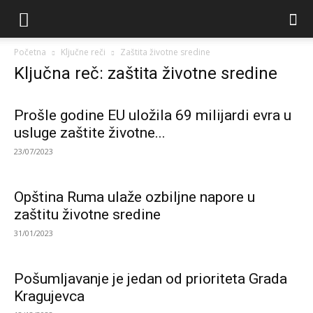
Početna
Ključne reči
Zaštita životne sredine
Ključna reč: zaštita životne sredine
Prošle godine EU uložila 69 milijardi evra u
usluge zaštite životne...
23/07/2023
Opština Ruma ulaže ozbiljne napore u
zaštitu životne sredine
31/01/2023
Pošumljavanje je jedan od prioriteta Grada
Kragujevca