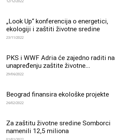
12/12/2022
„Look Up“ konferencija o energetici,
ekologiji i zaštiti životne sredine
23/11/2022
PKS i WWF Adria će zajedno raditi na
unapređenju zaštite životne...
29/06/2022
Beograd finansira ekološke projekte
26/02/2022
Za zaštitu životne sredine Somborci
namenili 12,5 miliona
01/01/2022