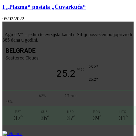
I „Plazma“ postala „Čuvarkuća“
05/02/2022
„AgroTV“ – jedini televizijski kanal u Srbiji posvećen poljoprivredi
365 dana u godini.
BELGRADE
Scattered Clouds
°
25.2
°
C
25.2
°
25.2
62%
2.7m/s
48%
PET
SUB
NED
PON
UTO
37
°
36
°
37
°
39
°
31
°