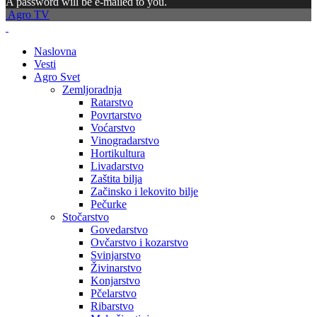
A password will be e-mailed to you.
Agro TV
Naslovna
Vesti
Agro Svet
Zemljoradnja
Ratarstvo
Povrtarstvo
Voćarstvo
Vinogradarstvo
Hortikultura
Livadarstvo
Zaštita bilja
Začinsko i lekovito bilje
Pečurke
Stočarstvo
Govedarstvo
Ovčarstvo i kozarstvo
Svinjarstvo
Živinarstvo
Konjarstvo
Pčelarstvo
Ribarstvo