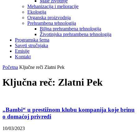
Male životinje
Mehanizacija i melioracije
Ekologija
Organska proizvodnja
Prehrambena tehnologija
Biljna prehrambena tehnologija
Životinjska prehrambena tehnologija
Programska šema
Saveti stručnjaka
Emisije
Kontakt
Početna
Ključne reči
Zlatni Pek
Ključna reč: Zlatni Pek
„Bambi“ u prestižnom klubu kompanija koje brinu
o domaćoj privredi
10/03/2023