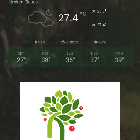
Broken Clouds
°
28.5
°
C
27.4
°
27.4
57%
2.2m/s
79%
ČET
PET
SUB
NED
PON
27
°
38
°
36
°
37
°
39
°