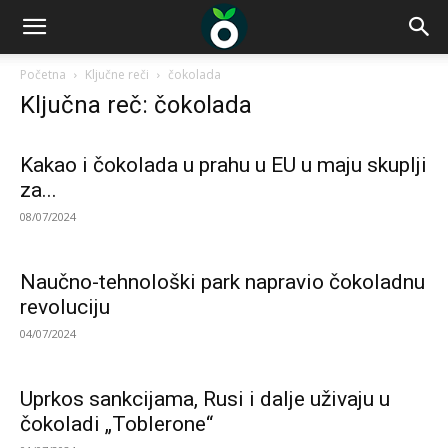
Početna
Ključne reči
čokolada
Ključna reč: čokolada
Kakao i čokolada u prahu u EU u maju skuplji
za...
08/07/2024
Naučno-tehnološki park napravio čokoladnu
revoluciju
04/07/2024
Uprkos sankcijama, Rusi i dalje uživaju u
čokoladi „Toblerone“