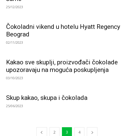
25/12/2023
Čokoladni vikend u hotelu Hyatt Regency
Beograd
02/11/2023
Kakao sve skuplji, proizvođači čokolade
upozoravaju na moguća poskupljenja
03/10/2023
Skup kakao, skupa i čokolada
25/06/2023
2
3
4