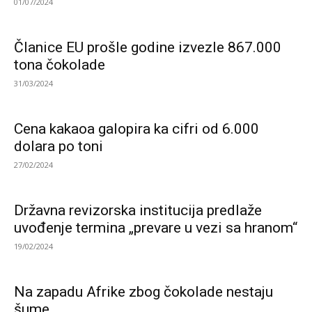
01/07/2024
Članice EU prošle godine izvezle 867.000
tona čokolade
31/03/2024
Cena kakaoa galopira ka cifri od 6.000
dolara po toni
27/02/2024
Državna revizorska institucija predlaže
uvođenje termina „prevare u vezi sa hranom“
19/02/2024
Na zapadu Afrike zbog čokolade nestaju
šume