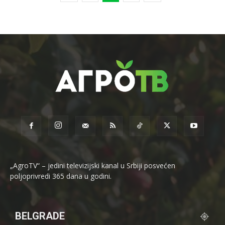
„AgroTV“ – jedini televizijski kanal u Srbiji posvećen
poljoprivredi 365 dana u godini.
BELGRADE