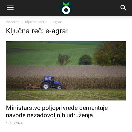
Početna
Ključne reči
E-agrar
Ključna reč: e-agrar
Ministarstvo poljoprivrede demantuje
navode nezadovoljnih udruženja
18/06/2024