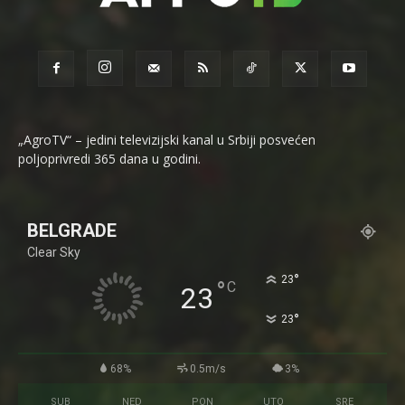
„AgroTV“ – jedini televizijski kanal u Srbiji posvećen
poljoprivredi 365 dana u godini.
BELGRADE
Clear Sky
°
23
°
C
23
°
23
68%
0.5m/s
3%
SUB
NED
PON
UTO
SRE