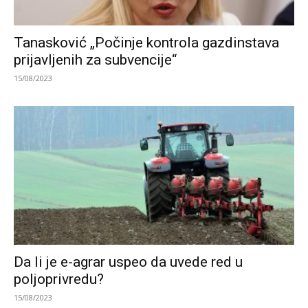
Tanasković „Počinje kontrola gazdinstava
prijavljenih za subvencije“
15/08/2023
Da li je e-agrar uspeo da uvede red u
poljoprivredu?
15/08/2023