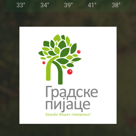
33
°
34
°
39
°
41
°
38
°