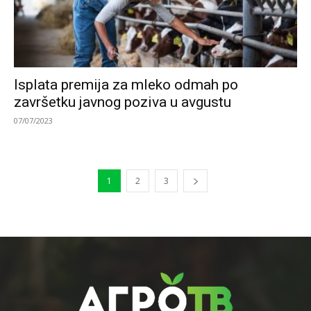
Isplata premija za mleko odmah po
završetku javnog poziva u avgustu
07/07/2023
1
2
3