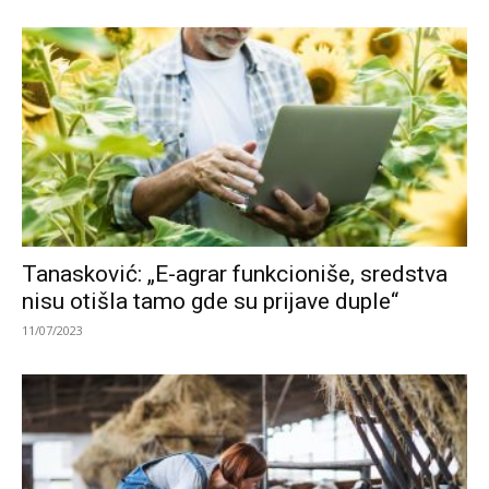
Tanasković: „E-agrar funkcioniše, sredstva
nisu otišla tamo gde su prijave duple“
11/07/2023