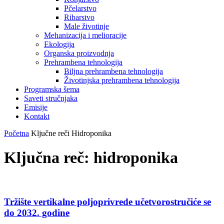
Pčelarstvo
Ribarstvo
Male životinje
Mehanizacija i melioracije
Ekologija
Organska proizvodnja
Prehrambena tehnologija
Biljna prehrambena tehnologija
Životinjska prehrambena tehnologija
Programska šema
Saveti stručnjaka
Emisije
Kontakt
Početna
Ključne reči
Hidroponika
Ključna reč: hidroponika
Tržište vertikalne poljoprivrede učetvorostručiće se
do 2032. godine