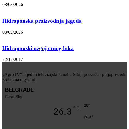
08/03/2026
Hidroponska proizvodnja jagoda
03/02/2026
Hidroponski uzgoj crnog luka
22/12/2017
„AgroTV“ – jedini televizijski kanal u Srbiji posvećen poljoprivredi
365 dana u godini.
BELGRADE
Clear Sky
°
28
°
C
26.3
°
26.3