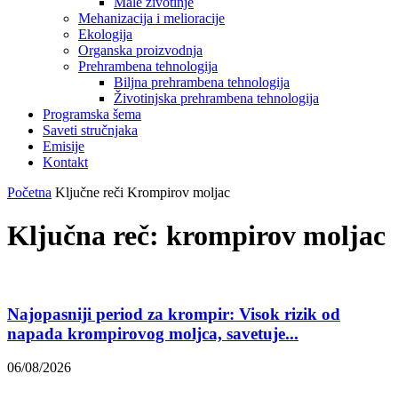
Male životinje
Mehanizacija i melioracije
Ekologija
Organska proizvodnja
Prehrambena tehnologija
Biljna prehrambena tehnologija
Životinjska prehrambena tehnologija
Programska šema
Saveti stručnjaka
Emisije
Kontakt
Početna
Ključne reči
Krompirov moljac
Ključna reč: krompirov moljac
Najopasniji period za krompir: Visok rizik od
napada krompirovog moljca, savetuje...
06/08/2026