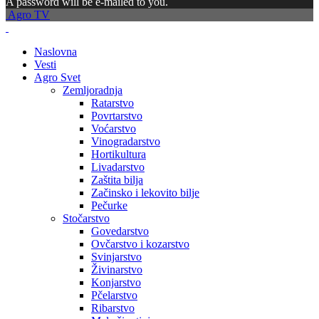
A password will be e-mailed to you.
Agro TV
Naslovna
Vesti
Agro Svet
Zemljoradnja
Ratarstvo
Povrtarstvo
Voćarstvo
Vinogradarstvo
Hortikultura
Livadarstvo
Zaštita bilja
Začinsko i lekovito bilje
Pečurke
Stočarstvo
Govedarstvo
Ovčarstvo i kozarstvo
Svinjarstvo
Živinarstvo
Konjarstvo
Pčelarstvo
Ribarstvo