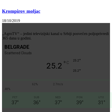
Krompirov moljac
18/10/2019
„AgroTV“ – jedini televizijski kanal u Srbiji posvećen poljoprivredi
365 dana u godini.
BELGRADE
Scattered Clouds
°
25.2
°
C
25.2
°
25.2
62%
2.7m/s
48%
PET
SUB
NED
PON
UTO
37
°
36
°
37
°
39
°
31
°