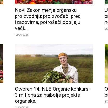
Novi Zakon menja organsku
U
proizvodnju: proizvođači pred
p
izazovima, potrošači dobijaju
h
veći...
06
12/06/2026
Otvoren 14. NLB Organic konkurs:
O
3 miliona za najbolje projekte
p
organske...
17
18/04/2025