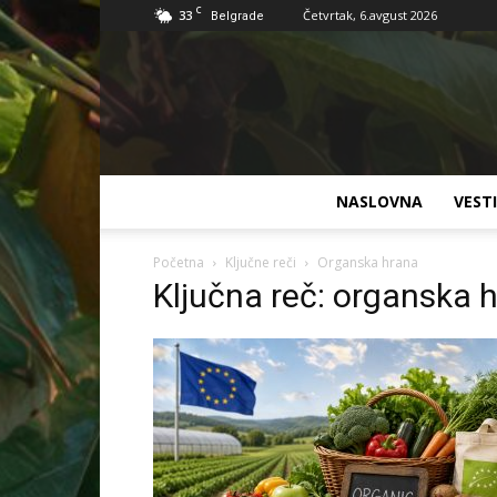
C
33
Četvrtak, 6.avgust 2026
Belgrade
NASLOVNA
VESTI
Početna
Ključne reči
Organska hrana
Ključna reč: organska 