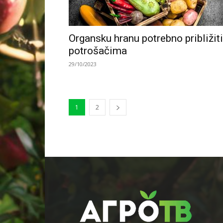
Organsku hranu potrebno približiti
potrošačima
29/10/2023
1
2