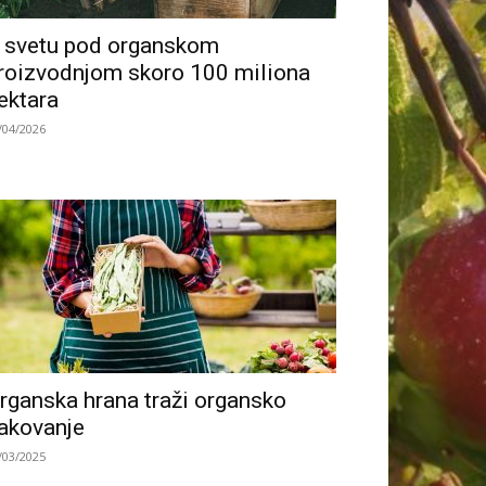
 svetu pod organskom
roizvodnjom skoro 100 miliona
ektara
/04/2026
rganska hrana traži organsko
akovanje
/03/2025