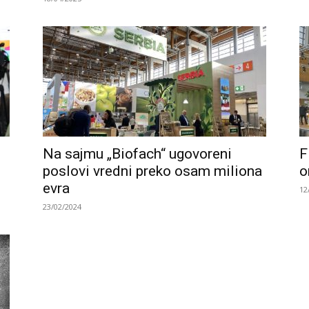
Na sajmu „Biofach“ ugovoreni
F
poslovi vredni preko osam miliona
o
evra
12
23/02/2024