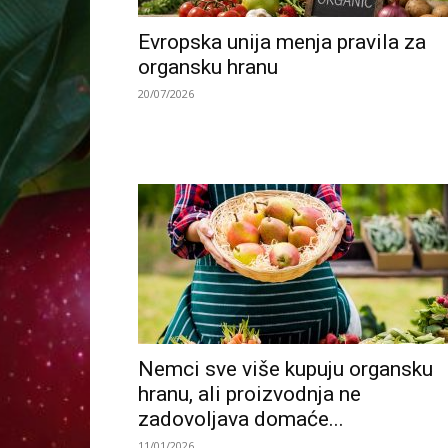
Evropska unija menja pravila za
organsku hranu
20/07/2026
Nemci sve više kupuju organsku
hranu, ali proizvodnja ne
zadovoljava domaće...
11/01/2026