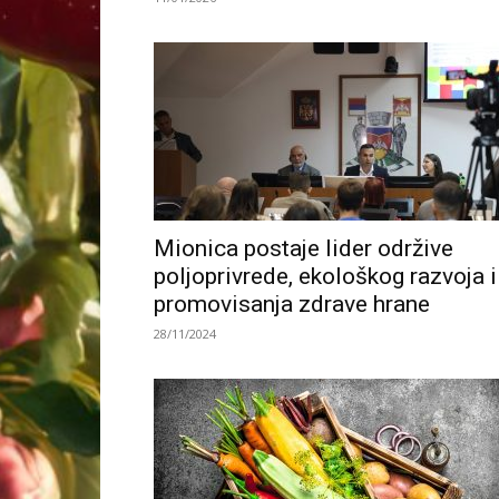
Mionica postaje lider održive
poljoprivrede, ekološkog razvoja i
promovisanja zdrave hrane
28/11/2024