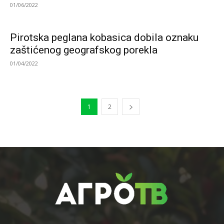
01/06/2022
Pirotska peglana kobasica dobila oznaku
zaštićenog geografskog porekla
01/04/2022
1
2