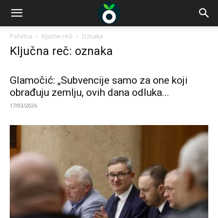
Početna
Ključne reči
Oznaka
Ključna reč: oznaka
Glamočić: „Subvencije samo za one koji
obrađuju zemlju, ovih dana odluka...
17/03/2026