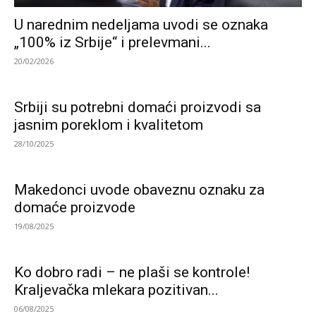
U narednim nedeljama uvodi se oznaka
„100% iz Srbije“ i prelevmani...
20/02/2026
Srbiji su potrebni domaći proizvodi sa
jasnim poreklom i kvalitetom
28/10/2025
Makedonci uvode obaveznu oznaku za
domaće proizvode
19/08/2025
Ko dobro radi – ne plaši se kontrole!
Kraljevačka mlekara pozitivan...
06/08/2025