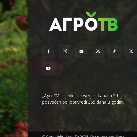
„AgroTV“ – jedini televizijski kanal u Srbiji
posvećen poljoprivredi 365 dana u godini.
© Copyright. Agro TV 2026. Sva prava zadržana.