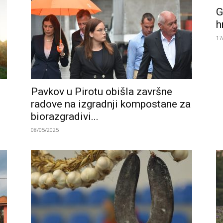
G
h
17
Pavkov u Pirotu obišla završne
radove na izgradnji kompostane za
biorazgradivi...
08/05/2025