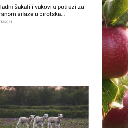
ladni šakali i vukovi u potrazi za
ranom silaze u pirotska...
/12/2024