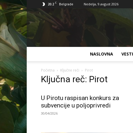
C
20.2
Nedelja, 9.avgust 2026
Belgrade
NASLOVNA
VESTI
Početna
Ključne reči
Pirot
Ključna reč: Pirot
U Pirotu raspisan konkurs za
subvencije u poljoprivredi
30/04/2026