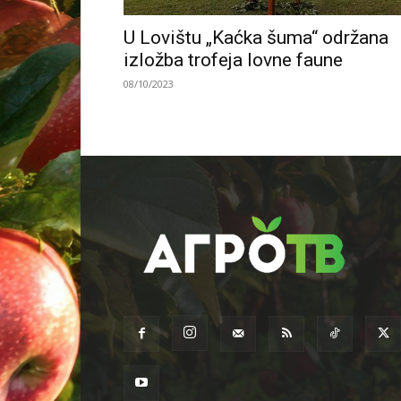
U Lovištu „Kaćka šuma“ održana
izložba trofeja lovne faune
08/10/2023