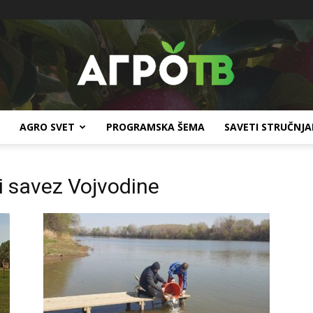
AGRO SVET
PROGRAMSKA ŠEMA
SAVETI STRUČNJ
Agro
i savez Vojvodine
TV