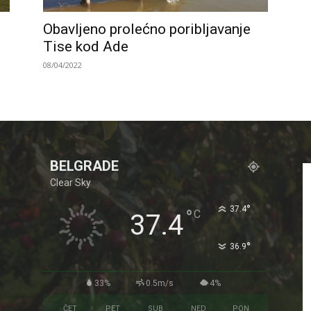
Obavljeno prolećno poribljavanje
Tise kod Ade
08/04/2022
BELGRADE
Clear Sky
°
37.4
°
C
37.4
°
36.9
33%
0.5m/s
4%
ČET
PET
SUB
NED
PON