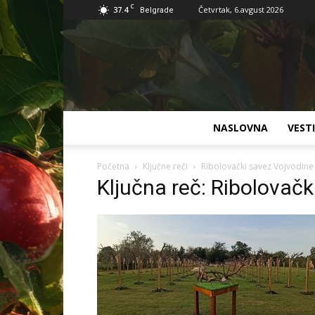
C
37.4
Četvrtak, 6.avgust 2026
Belgrade
NASLOVNA
VESTI
Početna
Ključne reči
Ribolovački savez Vojvodine
Ključna reč: Ribolovačk