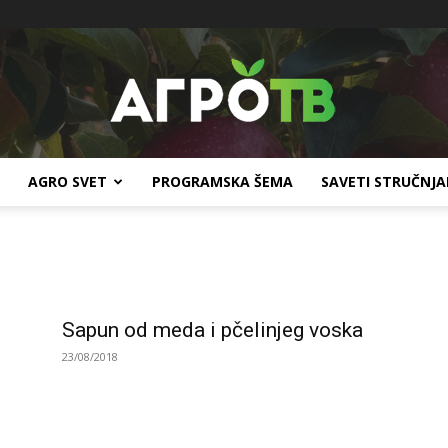
AGRO SVET
PROGRAMSKA ŠEMA
SAVETI STRUČNJ
Agro
Sapun od meda i pčelinjeg voska
TV
23/08/2018