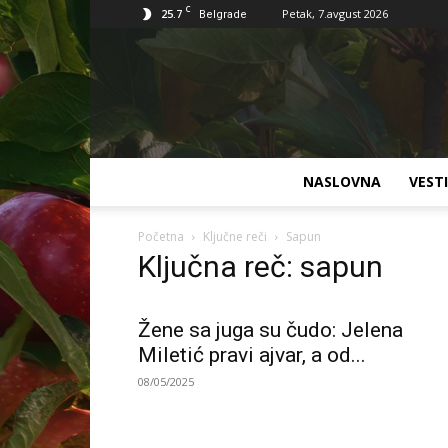
C
25.7
Petak, 7.avgust 2026
Belgrade
NASLOVNA
VESTI
Početna
Ključne reči
Sapun
Ključna reč: sapun
Žene sa juga su čudo: Jelena
Miletić pravi ajvar, a od...
08/05/2025