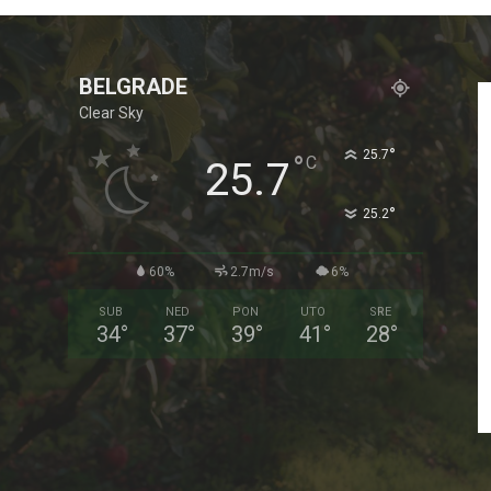
BELGRADE
Clear Sky
°
25.7
°
C
25.7
°
25.2
60%
2.7m/s
6%
SUB
NED
PON
UTO
SRE
34
°
37
°
39
°
41
°
28
°