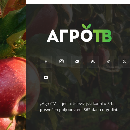
„AgroTV“ – jedini televizijski kanal u Srbiji
posvećen poljoprivredi 365 dana u godini.