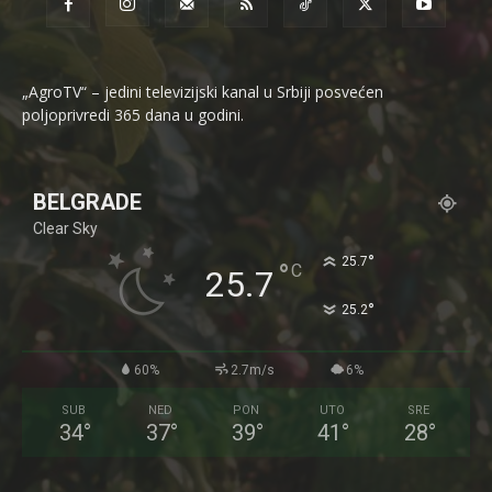
„AgroTV“ – jedini televizijski kanal u Srbiji posvećen
poljoprivredi 365 dana u godini.
BELGRADE
Clear Sky
°
25.7
°
C
25.7
°
25.2
60%
2.7m/s
6%
SUB
NED
PON
UTO
SRE
34
°
37
°
39
°
41
°
28
°