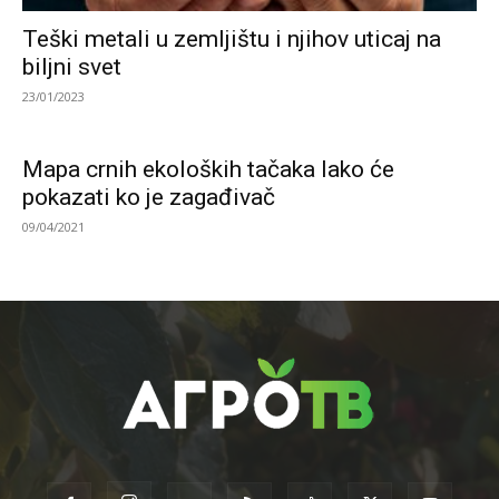
Teški metali u zemljištu i njihov uticaj na
biljni svet
23/01/2023
Mapa crnih ekoloških tačaka lako će
pokazati ko je zagađivač
09/04/2021