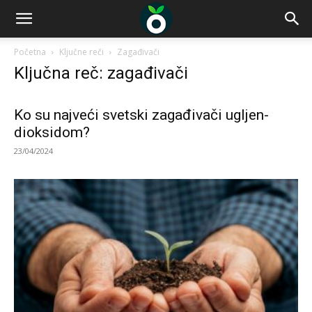
Početna
Ključne reči
Zagađivači
Ključna reč: zagađivači
Ko su najveći svetski zagađivači ugljen-
dioksidom?
23/04/2024