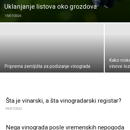
Uklanjanje listova oko grozdova
15/07/2026
Kako niske
Priprema zemljišta za podizanje vinograda
vinove lo
Šta je vinarski, a šta vinogradarski registar?
09/07/2022
Nega vinograda posle vremenskih nepogoda