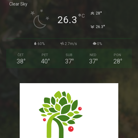
Clear Sky
°
28
°
C
26.3
°
26.3
60%
2.7m/s
0%
ČET
PET
SUB
NED
PON
38
°
40
°
37
°
37
°
28
°