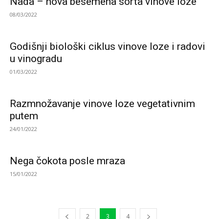
Nada – nova besemena sorta vinove loze
08/03/2022
Godišnji biološki ciklus vinove loze i radovi
u vinogradu
01/03/2022
Razmnožavanje vinove loze vegetativnim
putem
24/01/2022
Nega čokota posle mraza
15/01/2022
2
3
4