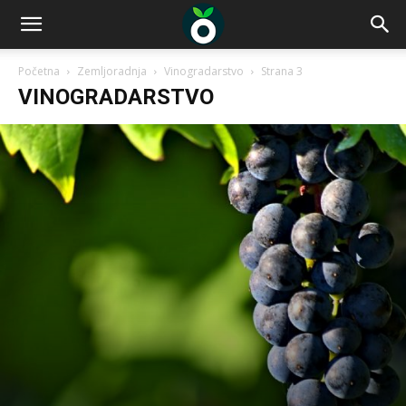
Početna
Zemljoradnja
Vinogradarstvo
Strana 3
VINOGRADARSTVO