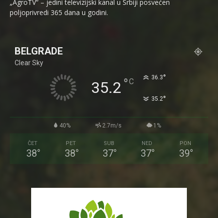
„AgroTV“ – jedini televizijski kanal u Srbiji posvećen
poljoprivredi 365 dana u godini.
BELGRADE
Clear Sky
°
36.3
°
C
35.2
°
35.2
40%
2.7m/s
1%
ČET
PET
SUB
NED
PON
38
°
38
°
37
°
37
°
39
°