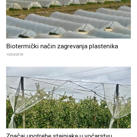
Biotermički način zagrevanja plastenika
15/04/2018
Značaj upotrebe stajnjaka u voćarstvu