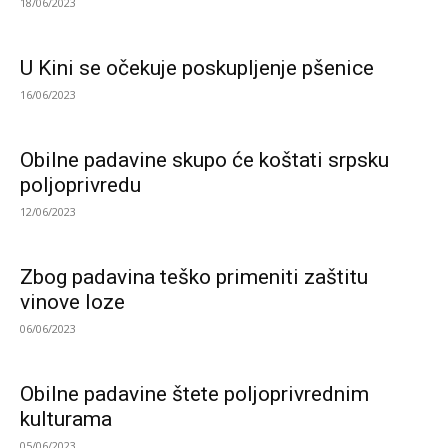
18/06/2023
U Kini se očekuje poskupljenje pšenice
16/06/2023
Obilne padavine skupo će koštati srpsku
poljoprivredu
12/06/2023
Zbog padavina teško primeniti zaštitu
vinove loze
06/06/2023
Obilne padavine štete poljoprivrednim
kulturama
05/06/2023