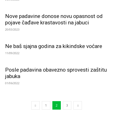
Nove padavine donose novu opasnost od
pojave čađave krastavosti na jabuci
20/03/2023
Ne baš sjajna godina za kikindske voćare
11/09/2022
Posle padavina obavezno sprovesti zaštitu
jabuka
01/06/2022
1
2
3