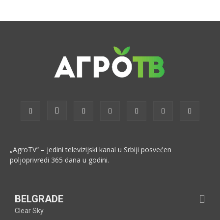
„AgroTV“ – jedini televizijski kanal u Srbiji posvećen
poljoprivredi 365 dana u godini.
BELGRADE
Clear Sky