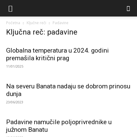
Početna
Ključne reči
Padavine
Ključna reč: padavine
Globalna temperatura u 2024. godini
premašila kritični prag
11/01/2025
Na severu Banata nadaju se dobrom prinosu
dunja
23/06/2023
Padavine namučile poljoprivrednike u
južnom Banatu